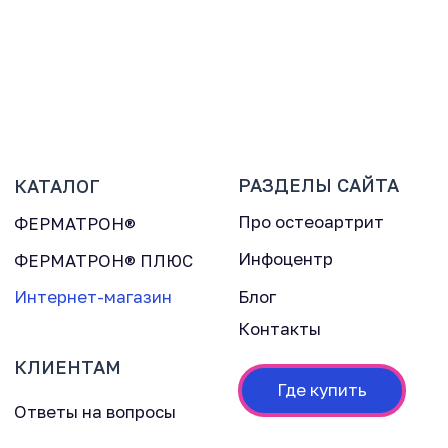
РАЗДЕЛЫ САЙТА
КАТАЛОГ
Про остеоартрит
ФЕРМАТРОН®
Инфоцентр
ФЕРМАТРОН® ПЛЮС
Интернет-магазин
Блог
Контакты
КЛИЕНТАМ
Где купить
Г
Ответы на вопросы
ООО "МКНТ Импорт" 2004–2026
Политика конфиденциальности
Дизайн сайта: Lede.pro