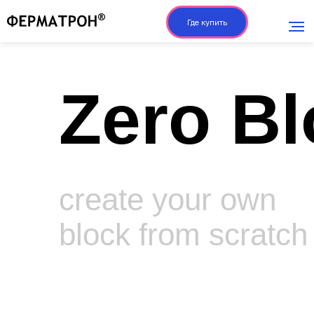
Где купить
Zero Bl
create your own
block from scratch