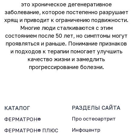
это хроническое дегенеративное
заболевание, которое постепенно разрушает
хрящ и приводит к ограничению подвижности.
Многие люди сталкиваются с этим
состоянием после 50 лет, но симптомы могут
РАЗДЕЛЫ САЙТА
КАТАЛОГ
проявляться и раньше. Понимание признаков
Про остеоартрит
ФЕРМАТРОН®
и подходов к терапии помогает улучшить
Инфоцентр
ФЕРМАТРОН® ПЛЮС
качество жизни и замедлить
Интернет-магазин
Блог
прогрессирование болезни.
Контакты
КЛИЕНТАМ
Где купить
Г
Ответы на вопросы
ООО "МКНТ Импорт" 2004–2026
Политика конфиденциальности
Дизайн сайта: Lede.pro