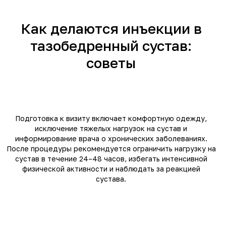
Как делаются инъекции в
тазобедренный сустав:
советы
РАЗДЕЛЫ САЙТА
КАТАЛОГ
Про остеоартрит
ФЕРМАТРОН®
Инфоцентр
ФЕРМАТРОН® ПЛЮС
Интернет-магазин
Блог
Контакты
Подготовка к визиту включает комфортную одежду,
исключение тяжелых нагрузок на сустав и
КЛИЕНТАМ
информирование врача о хронических заболеваниях.
Где купить
Г
Ответы на вопросы
После процедуры рекомендуется ограничить нагрузку на
сустав в течение 24–48 часов, избегать интенсивной
физической активности и наблюдать за реакцией
сустава.
ООО "МКНТ Импорт" 2004–2026
Политика конфиденциальности
Дизайн сайта: Lede.pro