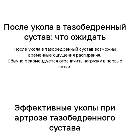
После укола в тазобедренный
сустав: что ожидать
После укола в тазобедренный сустав возможны
временные ощущения распирания.
Обычно рекомендуется ограничить нагрузку в первые
сутки.
Эффективные уколы при
артрозе тазобедренного
сустава