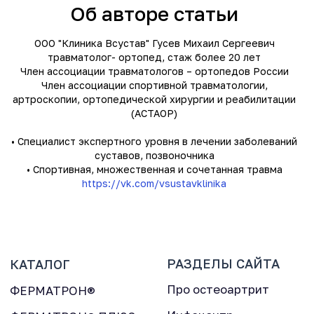
Об авторе статьи
ООО "Клиника Всустав" Гусев Михаил Сергеевич
травматолог- ортопед, стаж более 20 лет
Член ассоциации травматологов – ортопедов России
Член ассоциации спортивной травматологии,
артроскопии, ортопедической хирургии и реабилитации
(АСТАОР)
• Специалист экспертного уровня в лечении заболеваний
суставов, позвоночника
• Спортивная, множественная и сочетанная травма
https://vk.com/vsustavklinika