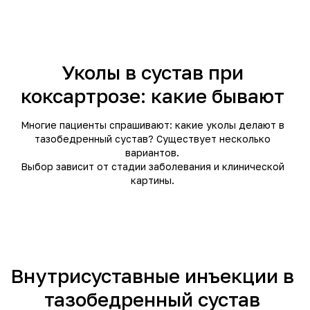
Уколы в сустав при
коксартрозе: какие бывают
Многие пациенты спрашивают: какие уколы делают в
тазобедренный сустав? Существует несколько
вариантов.
Выбор зависит от стадии заболевания и клинической
картины.
Внутрисуставные инъекции в
тазобедренный сустав