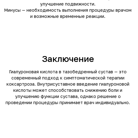
улучшение подвижности.
Минусы — необходимость выполнения процедуры врачом
и возможные временные реакции.
Заключение
Гиалуроновая кислота в тазобедренный сустав — это
современный подход к симптоматической терапии
коксартроза. Внутрисуставное введение гиалуроновой
кислоты может способствовать снижению боли и
улучшению функции сустава, однако решение о
проведении процедуры принимает врач индивидуально.