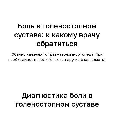
РАЗДЕЛЫ САЙТА
КАТАЛОГ
Про остеоартрит
ФЕРМАТРОН®
Боль в голеностопном
Инфоцентр
ФЕРМАТРОН® ПЛЮС
Интернет-магазин
Блог
суставе: к какому врачу
Контакты
обратиться
КЛИЕНТАМ
Где купить
Г
Ответы на вопросы
Обычно начинают с травматолога-ортопеда. При
необходимости подключаются другие специалисты.
ООО "МКНТ Импорт" 2004–2026
Политика конфиденциальности
Дизайн сайта: Lede.pro
Диагностика боли в
голеностопном суставе