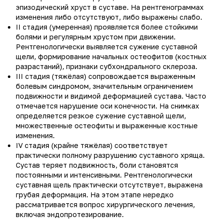
эпизодический хруст в суставе. На рентгенограммах
изменения либо отсутствуют, либо выражены слабо.
II стадия (умеренная) проявляется более стойкими
болями и регулярным хрустом при движении.
Рентгенологически выявляется сужение суставной
щели, формирование начальных остеофитов (костных
разрастаний), признаки субхондрального склероза.
III стадия (тяжёлая) сопровождается выраженным
болевым синдромом, значительным ограничением
подвижности и видимой деформацией сустава. Часто
отмечается нарушение оси конечности. На снимках
определяется резкое сужение суставной щели,
множественные остеофиты и выраженные костные
изменения.
IV стадия (крайне тяжёлая) соответствует
практически полному разрушению суставного хряща.
Сустав теряет подвижность, боли становятся
постоянными и интенсивными. Рентгенологически
суставная щель практически отсутствует, выражена
грубая деформация. На этом этапе нередко
рассматривается вопрос хирургического лечения,
включая эндопротезирование.