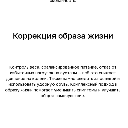
скованность.
Про остеоартрит
ФЕРМАТРОН®
Инфоцентр
ФЕРМАТРОН® ПЛЮС
Интернет-магазин
Блог
Контакты
Коррекция образа жизни
КЛИЕНТАМ
Где купить
Г
Ответы на вопросы
Контроль веса, сбалансированное питание, отказ от
ООО "МКНТ Импорт" 2004–2026
избыточных нагрузок на суставы — всё это снижает
давление на колени. Также важно следить за осанкой и
Политика конфиденциальности
использовать удобную обувь. Комплексный подход к
Дизайн сайта: Lede.pro
образу жизни помогает уменьшить симптомы и улучшить
общее самочувствие.